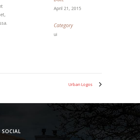
nt
April 21, 2015
et,
ssa.
Category
ui
Urban Logos
SOCIAL