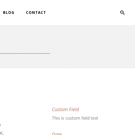
BLOG
CONTACT
Custom Field
This is custom field text
m
t,
Date